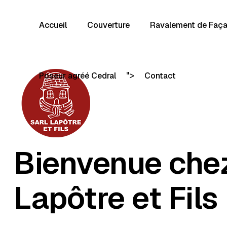
Accueil
Couverture
Ravalement de Faç
">
Poseur agréé Cedral
Contact
Bienvenue che
Lapôtre et Fils