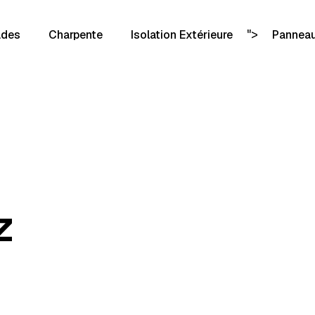
">
ades
Charpente
Isolation Extérieure
Panneau
z