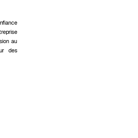
onfiance
reprise
ssion au
our des